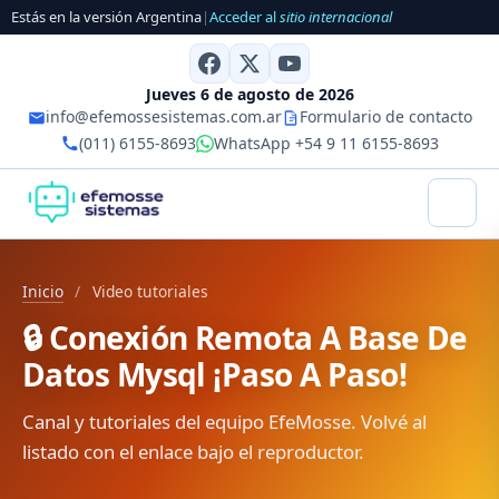
Estás en la versión Argentina
|
Acceder al
sitio internacional
Jueves 6 de agosto de 2026
info@efemossesistemas.com.ar
Formulario de contacto
(011) 6155-8693
WhatsApp +54 9 11 6155-8693
Inicio
/
Video tutoriales
🔒 Conexión Remota A Base De
Datos Mysql ¡Paso A Paso!
Canal y tutoriales del equipo EfeMosse. Volvé al
listado con el enlace bajo el reproductor.