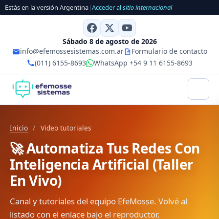
Estás en la versión Argentina
|
Acceder al
sitio internacional
Sábado 8 de agosto de 2026
info@efemossesistemas.com.ar
Formulario de contacto
(011) 6155-8693
WhatsApp +54 9 11 6155-8693
Inicio
/
Video tutoriales
🚀 Automatiza Tus Redes Con
Inteligencia Artificial (Taller
En Vivo)
Canal y tutoriales del equipo EfeMosse. Volvé al
listado con el enlace bajo el reproductor.