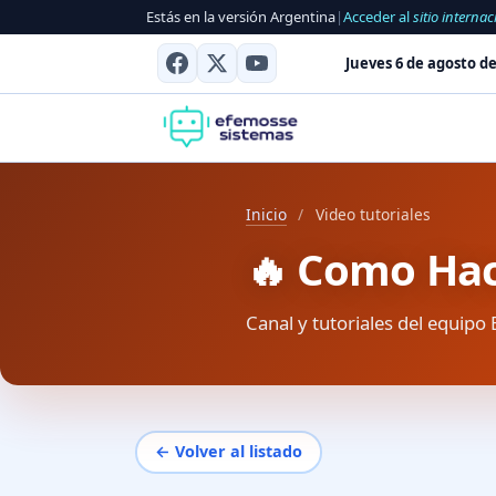
Estás en la versión Argentina
|
Acceder al
sitio internac
Jueves 6 de agosto de
Inicio
/
Video tutoriales
🔥 Como Hace
Canal y tutoriales del equipo 
← Volver al listado