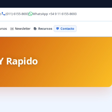
o
(011) 6155-8693
WhatsApp +54 9 11 6155-8693
📚
Recursos
rsos
✉️
Newsletter
💬
Contacto
 Y Rapido