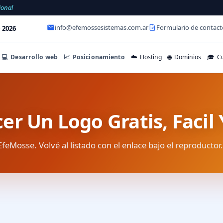
ional
info@efemossesistemas.com.ar
Formulario de contact
 2026
💻
Desarrollo web
📈
Posicionamiento
☁️
Hosting
🌐
Dominios
🎓
Cu
r Un Logo Gratis, Facil
EfeMosse. Volvé al listado con el enlace bajo el reproductor.