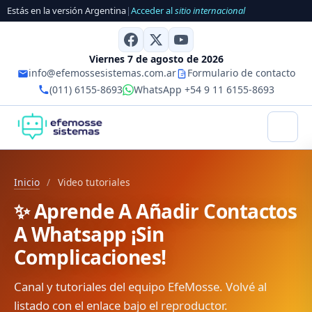
Estás en la versión Argentina
|
Acceder al
sitio internacional
Viernes 7 de agosto de 2026
info@efemossesistemas.com.ar
Formulario de contacto
(011) 6155-8693
WhatsApp +54 9 11 6155-8693
Inicio
/
Video tutoriales
✨ Aprende A Añadir Contactos
A Whatsapp ¡Sin
Complicaciones!
Canal y tutoriales del equipo EfeMosse. Volvé al
listado con el enlace bajo el reproductor.