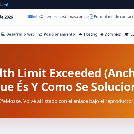
ional
info@efemossesistemas.com.ar
Formulario de contact
de 2026
💻
Desarrollo web
📈
Posicionamiento
☁️
Hosting
🌐
Dominios
🎓
Cu
th Limit Exceeded (Anc
Que És Y Como Se Solucio
EfeMosse. Volvé al listado con el enlace bajo el reproductor.