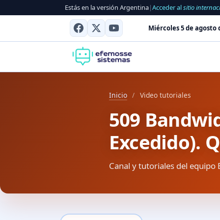
Estás en la versión Argentina
|
Acceder al
sitio internac
Miércoles 5 de agosto 
Inicio
/
Video tutoriales
509 Bandwid
Excedido). 
Canal y tutoriales del equipo 