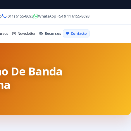
o
(011) 6155-8693
WhatsApp +54 9 11 6155-8693
📚
Recursos
rsos
✉️
Newsletter
💬
Contacto
ho De Banda
na