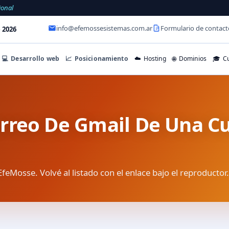
ional
info@efemossesistemas.com.ar
Formulario de contact
 2026
💻
Desarrollo web
📈
Posicionamiento
☁️
Hosting
🌐
Dominios
🎓
Cu
rreo De Gmail De Una C
EfeMosse. Volvé al listado con el enlace bajo el reproductor.