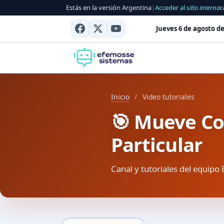
Estás en la versión Argentina
|
Acceder al
sitio internac
Jueves 6 de agosto de
Inicio
/
Video tutoriales
🎯 Mueve Co
Particular
Canal y tutoriales del equipo 