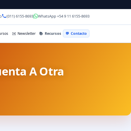
o
(011) 6155-8693
WhatsApp +54 9 11 6155-8693
📚
Recursos
rsos
✉️
Newsletter
💬
Contacto
uenta A Otra