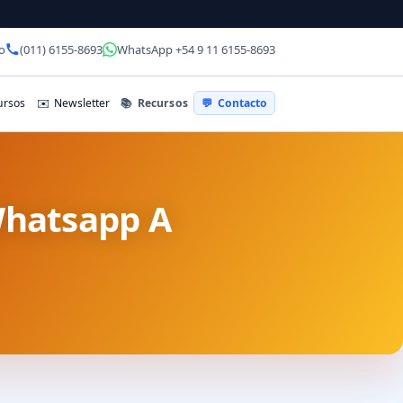
o
(011) 6155-8693
WhatsApp +54 9 11 6155-8693
📚
Recursos
rsos
✉️
Newsletter
💬
Contacto
Whatsapp A