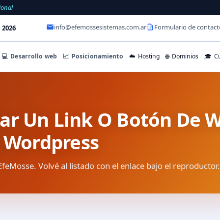
ional
info@efemossesistemas.com.ar
Formulario de contact
 2026
💻
Desarrollo web
📈
Posicionamiento
☁️
Hosting
🌐
Dominios
🎓
Cu
ar Un Link O Botón De 
n Wordpress
EfeMosse. Volvé al listado con el enlace bajo el reproductor.