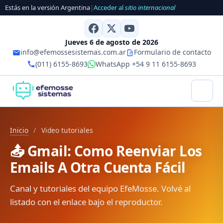
Estás en la versión Argentina
|
Acceder al
sitio internacional
Jueves 6 de agosto de 2026
info@efemossesistemas.com.ar
Formulario de contacto
(011) 6155-8693
WhatsApp +54 9 11 6155-8693
Inicio
/
Video tutoriales
📤 Gmail: Como Reenviar Los
Emails A Otra Cuenta Fácil
Canal y tutoriales del equipo EfeMosse. Volvé al
listado con el enlace bajo el reproductor.