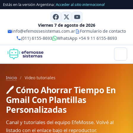
Estás en la versión Argentina
|
Acceder al
sitio internacional
Viernes 7 de agosto de 2026
info@efemossesistemas.com.ar
Formulario de contacto
(011) 6155-8693
WhatsApp +54 9 11 6155-8693
Inicio
/
Video tutoriales
🖊️ Cómo Ahorrar Tiempo En
Gmail Con Plantillas
Personalizadas
Canal y tutoriales del equipo EfeMosse. Volvé al
listado con el enlace bajo el reproductor.