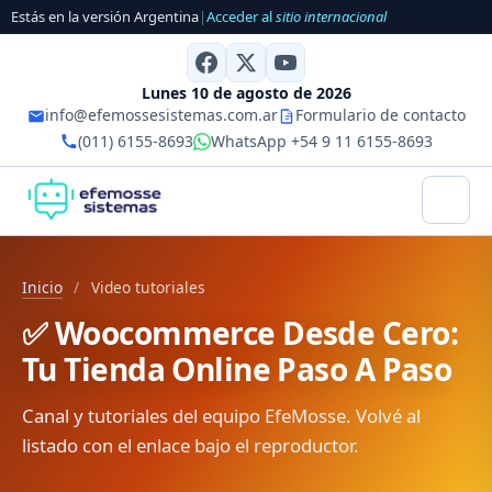
Estás en la versión Argentina
|
Acceder al
sitio internacional
Lunes 10 de agosto de 2026
info@efemossesistemas.com.ar
Formulario de contacto
(011) 6155-8693
WhatsApp +54 9 11 6155-8693
Inicio
/
Video tutoriales
✅ Woocommerce Desde Cero:
Tu Tienda Online Paso A Paso
Canal y tutoriales del equipo EfeMosse. Volvé al
listado con el enlace bajo el reproductor.