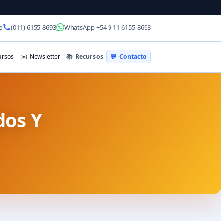
o
(011) 6155-8693
WhatsApp +54 9 11 6155-8693
📚
Recursos
rsos
✉️
Newsletter
💬
Contacto
dos Y