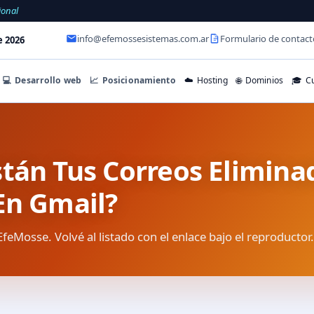
ional
info@efemossesistemas.com.ar
Formulario de contact
e 2026
💻
Desarrollo web
📈
Posicionamiento
☁️
Hosting
🌐
Dominios
🎓
Cu
stán Tus Correos Elimina
En Gmail?
EfeMosse. Volvé al listado con el enlace bajo el reproductor.