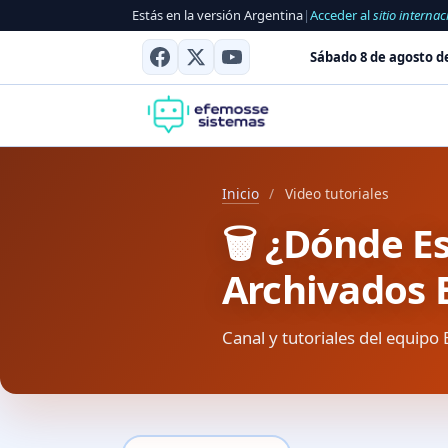
Estás en la versión Argentina
|
Acceder al
sitio internac
Sábado 8 de agosto d
Inicio
/
Video tutoriales
🗑️ ¿Dónde E
Archivados 
Canal y tutoriales del equipo 