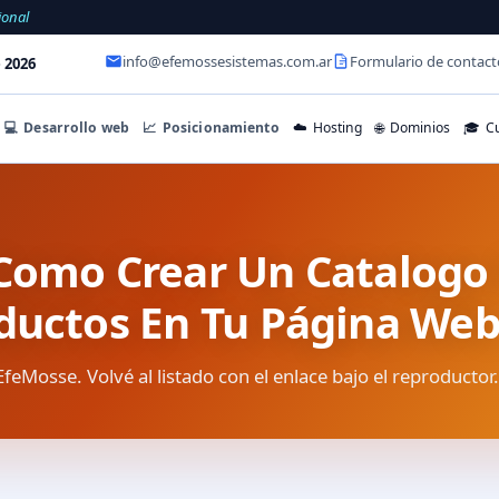
ional
info@efemossesistemas.com.ar
Formulario de contact
 2026
💻
Desarrollo web
📈
Posicionamiento
☁️
Hosting
🌐
Dominios
🎓
Cu
Como Crear Un Catalogo
ductos En Tu Página We
EfeMosse. Volvé al listado con el enlace bajo el reproductor.