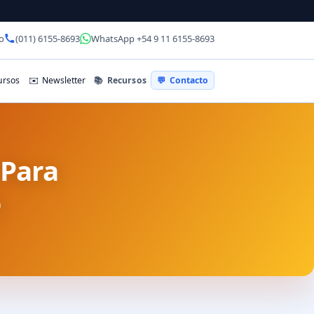
o
(011) 6155-8693
WhatsApp +54 9 11 6155-8693
📚
Recursos
rsos
✉️
Newsletter
💬
Contacto
 Para
b