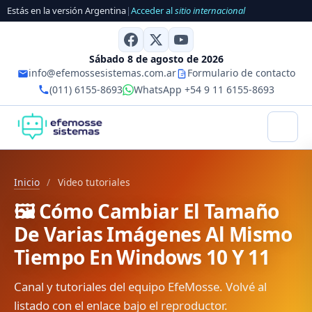
Estás en la versión Argentina
|
Acceder al
sitio internacional
Sábado 8 de agosto de 2026
info@efemossesistemas.com.ar
Formulario de contacto
(011) 6155-8693
WhatsApp +54 9 11 6155-8693
Inicio
/
Video tutoriales
🖼️ Cómo Cambiar El Tamaño
De Varias Imágenes Al Mismo
Tiempo En Windows 10 Y 11
Canal y tutoriales del equipo EfeMosse. Volvé al
listado con el enlace bajo el reproductor.