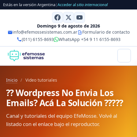
Estás en la versión Argentina
|
Acceder al
sitio internacional
Domingo 9 de agosto de 2026
info@efemossesistemas.com.ar
Formulario de contacto
(011) 6155-8693
WhatsApp +54 9 11 6155-8693
Inicio
/
Video tutoriales
?? Wordpress No Envia Los
Emails? Acá La Solución ?????
Canal y tutoriales del equipo EfeMosse. Volvé al
listado con el enlace bajo el reproductor.