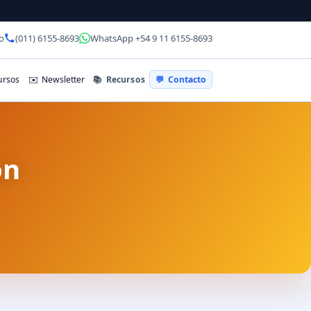
o
(011) 6155-8693
WhatsApp +54 9 11 6155-8693
📚
Recursos
rsos
✉️
Newsletter
💬
Contacto
on