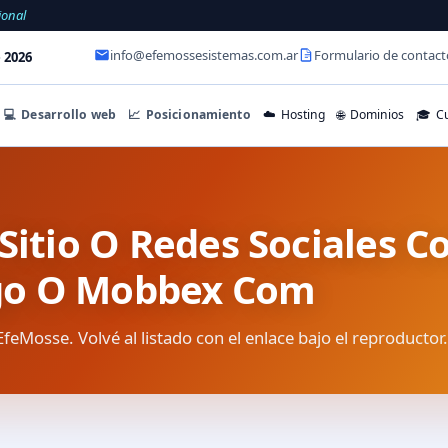
ional
info@efemossesistemas.com.ar
Formulario de contact
 2026
💻
Desarrollo web
📈
Posicionamiento
☁️
Hosting
🌐
Dominios
🎓
Cu
Sitio O Redes Sociales C
o O Mobbex Com
EfeMosse. Volvé al listado con el enlace bajo el reproductor.