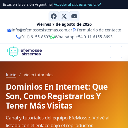
Estás en la versión Argentina
|
Acceder al
sitio internacional
Viernes 7 de agosto de 2026
info@efemossesistemas.com.ar
Formulario de contacto
(011) 6155-8693
WhatsApp +54 9 11 6155-8693
Inicio
/
Video tutoriales
Dominios En Internet: Que
Son, Como Registrarlos Y
Tener Más Visitas
Canal y tutoriales del equipo EfeMosse. Volvé al
listado con el enlace bajo el reproductor.