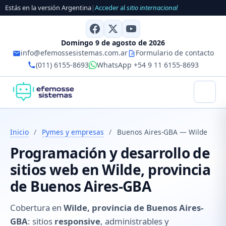
Estás en la versión Argentina
|
Acceder al
sitio internacional
Domingo 9 de agosto de 2026
info@efemossesistemas.com.ar
Formulario de contacto
(011) 6155-8693
WhatsApp +54 9 11 6155-8693
Inicio
/
Pymes y empresas
/
Buenos Aires-GBA — Wilde
Programación y desarrollo de
sitios web en Wilde, provincia
de Buenos Aires-GBA
Cobertura en
Wilde, provincia de Buenos Aires-
GBA
: sitios
responsive
, administrables y