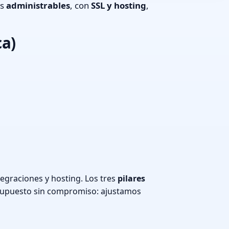
os
administrables
, con
SSL y hosting
,
ca)
graciones y hosting. Los tres
pilares
supuesto sin compromiso: ajustamos