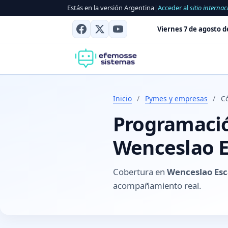
Estás en la versión Argentina
|
Acceder al
sitio internac
Viernes 7 de agosto d
Inicio
/
Pymes y empresas
/
C
Programación
Wenceslao E
Cobertura en
Wenceslao Esc
acompañamiento real.