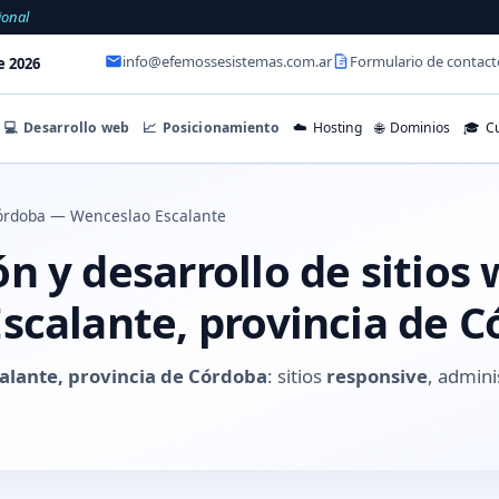
ional
info@efemossesistemas.com.ar
Formulario de contact
e 2026
💻
Desarrollo web
📈
Posicionamiento
☁️
Hosting
🌐
Dominios
🎓
Cu
órdoba — Wenceslao Escalante
 y desarrollo de sitios
scalante, provincia de 
alante, provincia de Córdoba
: sitios
responsive
, admini