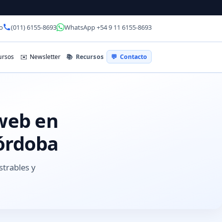
o
(011) 6155-8693
WhatsApp +54 9 11 6155-8693
📚
Recursos
rsos
✉️
Newsletter
💬
Contacto
 web en
Córdoba
strables y