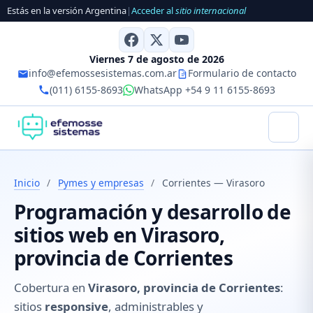
Estás en la versión Argentina
|
Acceder al
sitio internacional
Viernes 7 de agosto de 2026
info@efemossesistemas.com.ar
Formulario de contacto
(011) 6155-8693
WhatsApp +54 9 11 6155-8693
Inicio
/
Pymes y empresas
/
Corrientes — Virasoro
Programación y desarrollo de
sitios web en Virasoro,
provincia de Corrientes
Cobertura en
Virasoro, provincia de Corrientes
:
sitios
responsive
, administrables y