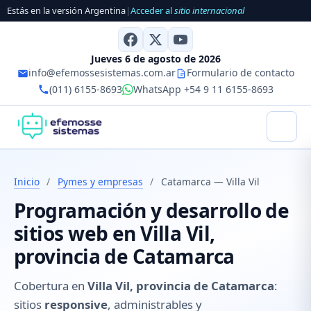
Estás en la versión Argentina
|
Acceder al
sitio internacional
Jueves 6 de agosto de 2026
info@efemossesistemas.com.ar
Formulario de contacto
(011) 6155-8693
WhatsApp +54 9 11 6155-8693
Inicio
/
Pymes y empresas
/
Catamarca — Villa Vil
Programación y desarrollo de
sitios web en Villa Vil,
provincia de Catamarca
Cobertura en
Villa Vil, provincia de Catamarca
:
sitios
responsive
, administrables y