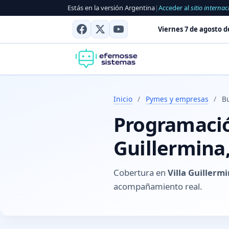
Estás en la versión Argentina
|
Acceder al
sitio internac
Viernes 7 de agosto d
Inicio
/
Pymes y empresas
/
Bu
Programación
Guillermina
Cobertura en
Villa Guillerm
acompañamiento real.