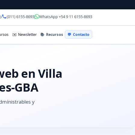
o
(011) 6155-8693
WhatsApp +54 9 11 6155-8693
📚
Recursos
rsos
✉️
Newsletter
💬
Contacto
web en Villa
res-GBA
administrables y