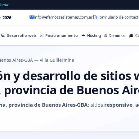
ional
info@efemossesistemas.com.ar
Formulario de contact
e 2026
💻
Desarrollo web
📈
Posicionamiento
☁️
Hosting
🌐
Dominios
🎓
Cu
enos Aires-GBA — Villa Guillermina
 y desarrollo de sitios 
, provincia de Buenos Ai
ina, provincia de Buenos Aires-GBA
: sitios
responsive
, 