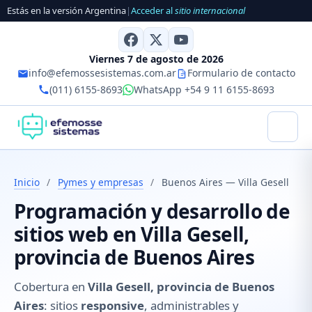
Estás en la versión Argentina
|
Acceder al
sitio internacional
Viernes 7 de agosto de 2026
info@efemossesistemas.com.ar
Formulario de contacto
(011) 6155-8693
WhatsApp +54 9 11 6155-8693
Inicio
/
Pymes y empresas
/
Buenos Aires — Villa Gesell
Programación y desarrollo de
sitios web en Villa Gesell,
provincia de Buenos Aires
Cobertura en
Villa Gesell, provincia de Buenos
Aires
: sitios
responsive
, administrables y