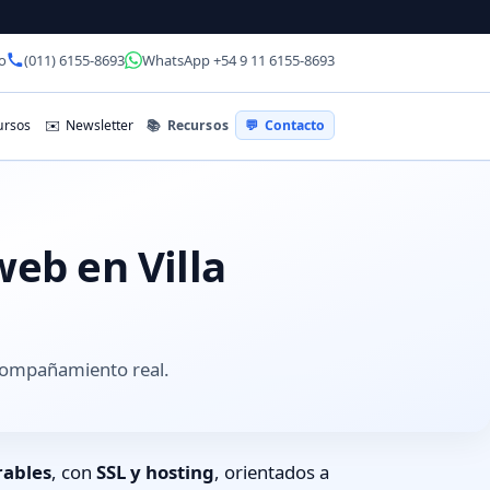
o
(011) 6155-8693
WhatsApp +54 9 11 6155-8693
📚
Recursos
rsos
✉️
Newsletter
💬
Contacto
web en Villa
acompañamiento real.
rables
, con
SSL y hosting
, orientados a