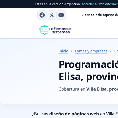
Estás en la versión Argentina
|
Acceder al
sitio internac
Viernes 7 de agosto d
Inicio
/
Pymes y empresas
/
Có
Programación
Elisa, provi
Cobertura en
Villa Elisa, p
¿Buscás
diseño de páginas web
en Villa 