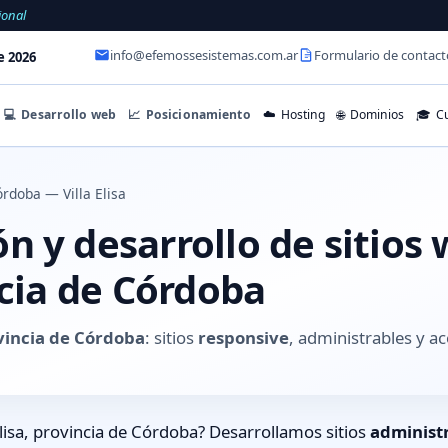
ional
info@efemossesistemas.com.ar
Formulario de contact
e 2026
💻
Desarrollo web
📈
Posicionamiento
☁️
Hosting
🌐
Dominios
🎓
Cu
rdoba — Villa Elisa
 y desarrollo de sitios 
ncia de Córdoba
rovincia de Córdoba
: sitios
responsive
, administrables y 
Elisa, provincia de Córdoba? Desarrollamos sitios
administ