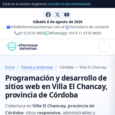
Estás en la versión Argentina
|
Acceder al
sitio internacional
Sábado 8 de agosto de 2026
info@efemossesistemas.com.ar
Formulario de contacto
(011) 6155-8693
WhatsApp +54 9 11 6155-8693
Inicio
/
Pymes y empresas
/
Córdoba — Villa El Chancay
Programación y desarrollo de
sitios web en Villa El Chancay,
provincia de Córdoba
Cobertura en
Villa El Chancay, provincia de
Córdoba
: sitios
responsive
, administrables y