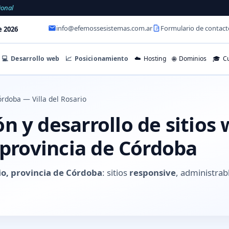
ional
info@efemossesistemas.com.ar
Formulario de contact
e 2026
💻
Desarrollo web
📈
Posicionamiento
☁️
Hosting
🌐
Dominios
🎓
Cu
rdoba — Villa del Rosario
 y desarrollo de sitios 
 provincia de Córdoba
rio, provincia de Córdoba
: sitios
responsive
, administrab