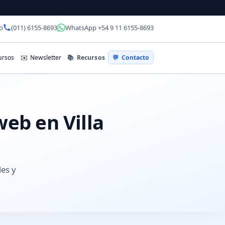
o
(011) 6155-8693
WhatsApp +54 9 11 6155-8693
📚
Recursos
rsos
✉️
Newsletter
💬
Contacto
web en Villa
les y