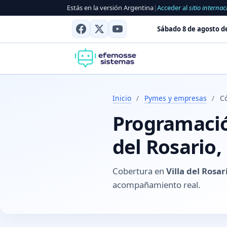
Estás en la versión Argentina
|
Acceder al
sitio internac
Sábado 8 de agosto d
Inicio
/
Pymes y empresas
/
Có
Programación
del Rosario,
Cobertura en
Villa del Rosa
acompañamiento real.