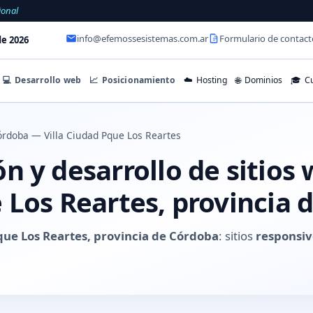
ional
info@efemossesistemas.com.ar
Formulario de contact
e 2026
💻
Desarrollo web
📈
Posicionamiento
☁️
Hosting
🌐
Dominios
🎓
Cu
rdoba — Villa Ciudad Pque Los Reartes
 y desarrollo de sitios 
 Los Reartes, provincia 
que Los Reartes, provincia de Córdoba
: sitios
responsiv