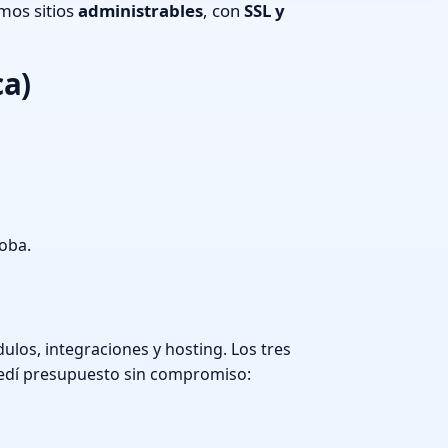
mos sitios
administrables
, con
SSL y
ca)
doba.
los, integraciones y hosting. Los tres
edí presupuesto sin compromiso: