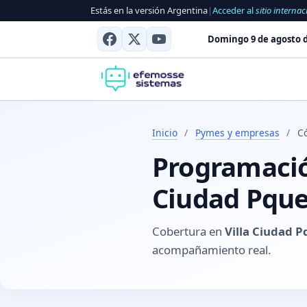
Estás en la versión Argentina
|
Acceder al
sitio internac
Domingo 9 de agosto d
Inicio
/
Pymes y empresas
/
Có
Programación
Ciudad Pque
Cobertura en
Villa Ciudad P
acompañamiento real.