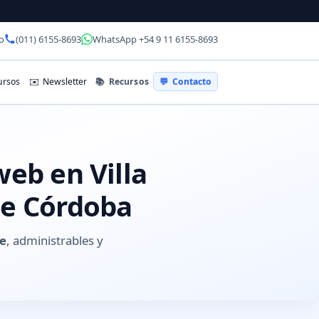
o
(011) 6155-8693
WhatsApp +54 9 11 6155-8693
📚
Recursos
rsos
✉️
Newsletter
💬
Contacto
web en Villa
de Córdoba
e
, administrables y