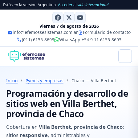
Estás en la versión Argentina
|
Acceder al
sitio internacional
Viernes 7 de agosto de 2026
info@efemossesistemas.com.ar
Formulario de contacto
(011) 6155-8693
WhatsApp +54 9 11 6155-8693
Inicio
/
Pymes y empresas
/
Chaco — Villa Berthet
Programación y desarrollo de
sitios web en Villa Berthet,
provincia de Chaco
Cobertura en
Villa Berthet, provincia de Chaco
:
sitios
responsive
, administrables y