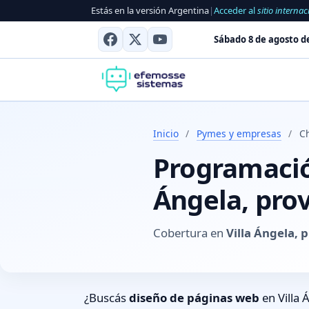
Estás en la versión Argentina
|
Acceder al
sitio internac
Sábado 8 de agosto d
Inicio
/
Pymes y empresas
/
Ch
Programación
Ángela, pro
Cobertura en
Villa Ángela, 
¿Buscás
diseño de páginas web
en Villa 