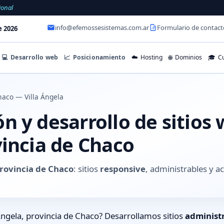
ional
info@efemossesistemas.com.ar
Formulario de contact
e 2026
💻
Desarrollo web
📈
Posicionamiento
☁️
Hosting
🌐
Dominios
🎓
Cu
aco — Villa Ángela
 y desarrollo de sitios 
vincia de Chaco
provincia de Chaco
: sitios
responsive
, administrables y 
Ángela, provincia de Chaco? Desarrollamos sitios
administ