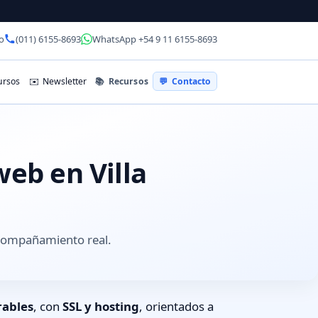
o
(011) 6155-8693
WhatsApp +54 9 11 6155-8693
📚
Recursos
rsos
✉️
Newsletter
💬
Contacto
web en Villa
acompañamiento real.
rables
, con
SSL y hosting
, orientados a