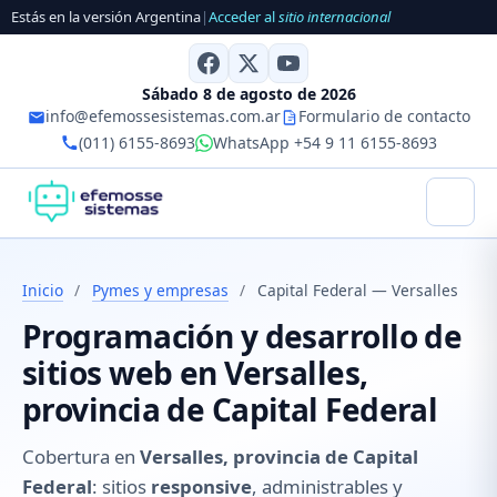
Estás en la versión Argentina
|
Acceder al
sitio internacional
Sábado 8 de agosto de 2026
info@efemossesistemas.com.ar
Formulario de contacto
(011) 6155-8693
WhatsApp +54 9 11 6155-8693
Inicio
/
Pymes y empresas
/
Capital Federal — Versalles
Programación y desarrollo de
sitios web en Versalles,
provincia de Capital Federal
Cobertura en
Versalles, provincia de Capital
Federal
: sitios
responsive
, administrables y