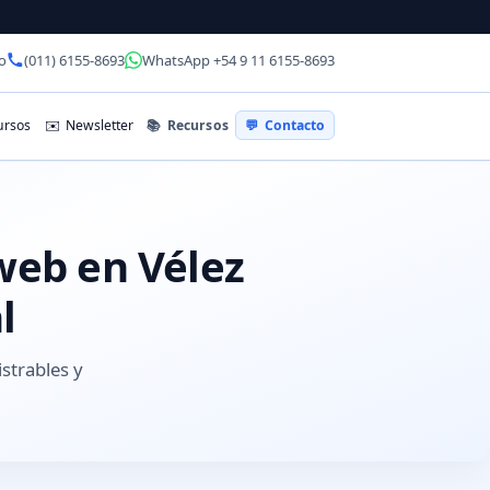
o
(011) 6155-8693
WhatsApp +54 9 11 6155-8693
📚
Recursos
rsos
✉️
Newsletter
💬
Contacto
web en Vélez
l
istrables y