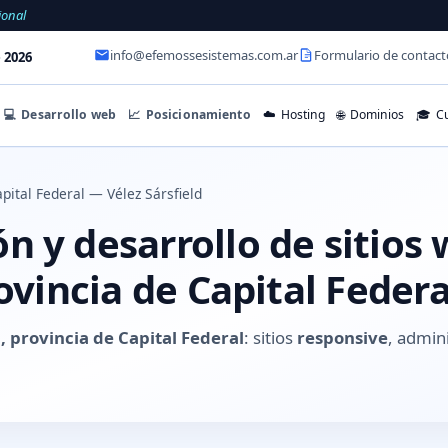
ional
info@efemossesistemas.com.ar
Formulario de contact
 2026
💻
Desarrollo web
📈
Posicionamiento
☁️
Hosting
🌐
Dominios
🎓
Cu
pital Federal — Vélez Sársfield
 y desarrollo de sitios 
rovincia de Capital Federa
d, provincia de Capital Federal
: sitios
responsive
, admin