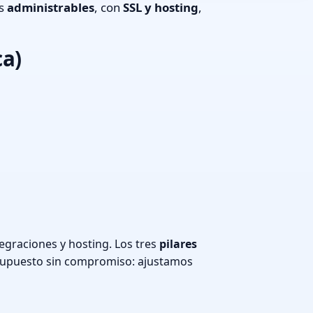
os
administrables
, con
SSL y hosting
,
ca)
egraciones y hosting. Los tres
pilares
supuesto sin compromiso: ajustamos