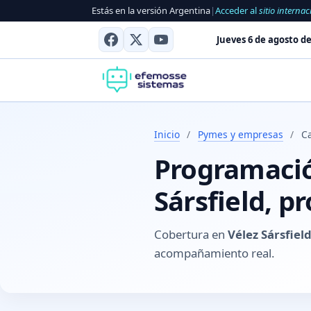
Estás en la versión Argentina
|
Acceder al
sitio internac
Jueves 6 de agosto de
Inicio
/
Pymes y empresas
/
Ca
Programación
Sársfield, p
Cobertura en
Vélez Sársfiel
acompañamiento real.