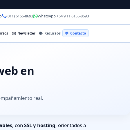
o
(011) 6155-8693
WhatsApp +54 9 11 6155-8693
📚
Recursos
rsos
✉️
Newsletter
💬
Contacto
 web en
compañamiento real.
ables
, con
SSL y hosting
, orientados a