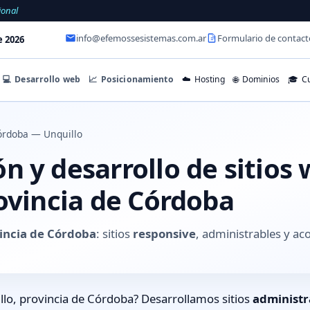
ional
info@efemossesistemas.com.ar
Formulario de contact
e 2026
💻
Desarrollo web
📈
Posicionamiento
☁️
Hosting
🌐
Dominios
🎓
Cu
órdoba — Unquillo
 y desarrollo de sitios
ovincia de Córdoba
vincia de Córdoba
: sitios
responsive
, administrables y a
lo, provincia de Córdoba? Desarrollamos sitios
administr