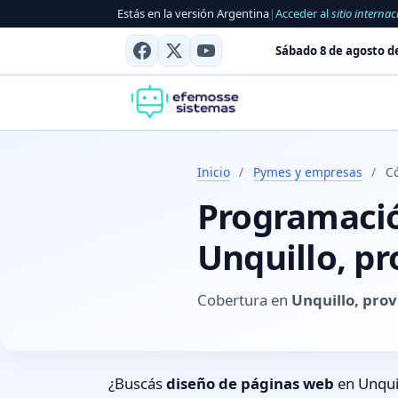
Estás en la versión Argentina
|
Acceder al
sitio internac
Sábado 8 de agosto d
Inicio
/
Pymes y empresas
/
C
Programación
Unquillo, pr
Cobertura en
Unquillo, pro
¿Buscás
diseño de páginas web
en Unquil