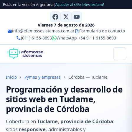
Estás en la versión Argentina
|
Acceder al
sitio internacional
Viernes 7 de agosto de 2026
info@efemossesistemas.com.ar
Formulario de contacto
(011) 6155-8693
WhatsApp +54 9 11 6155-8693
Inicio
/
Pymes y empresas
/
Córdoba — Tuclame
Programación y desarrollo de
sitios web en Tuclame,
provincia de Córdoba
Cobertura en
Tuclame, provincia de Córdoba
:
sitios
responsive
, administrables y