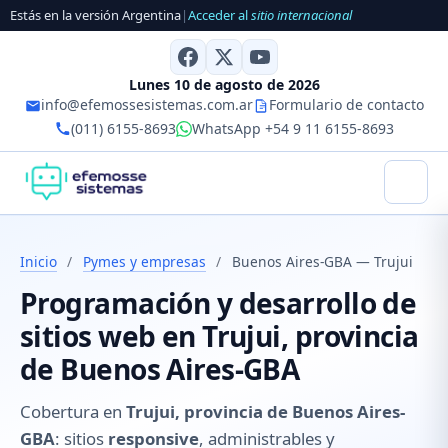
Estás en la versión Argentina
|
Acceder al
sitio internacional
Lunes 10 de agosto de 2026
info@efemossesistemas.com.ar
Formulario de contacto
(011) 6155-8693
WhatsApp +54 9 11 6155-8693
Inicio
/
Pymes y empresas
/
Buenos Aires-GBA — Trujui
Programación y desarrollo de
sitios web en Trujui, provincia
de Buenos Aires-GBA
Cobertura en
Trujui, provincia de Buenos Aires-
GBA
: sitios
responsive
, administrables y