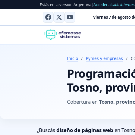
Estás en la versión Argentina
|
Acceder al
sitio internac
Viernes 7 de agosto d
Inicio
/
Pymes y empresas
/
C
Programación
Tosno, prov
Cobertura en
Tosno, provin
¿Buscás
diseño de páginas web
en Tosno