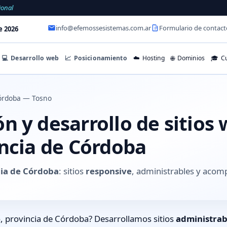
ional
info@efemossesistemas.com.ar
Formulario de contact
e 2026
💻
Desarrollo web
📈
Posicionamiento
☁️
Hosting
🌐
Dominios
🎓
Cu
órdoba — Tosno
 y desarrollo de sitios
incia de Córdoba
cia de Córdoba
: sitios
responsive
, administrables y acom
, provincia de Córdoba? Desarrollamos sitios
administrab