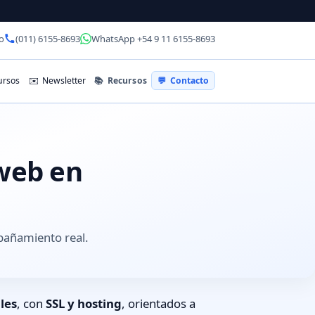
o
(011) 6155-8693
WhatsApp +54 9 11 6155-8693
📚
Recursos
rsos
✉️
Newsletter
💬
Contacto
 web en
pañamiento real.
les
, con
SSL y hosting
, orientados a