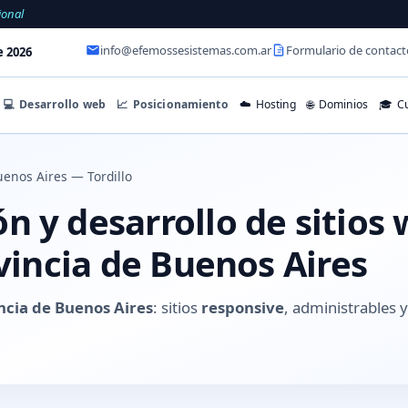
ional
info@efemossesistemas.com.ar
Formulario de contact
e 2026
💻
Desarrollo web
📈
Posicionamiento
☁️
Hosting
🌐
Dominios
🎓
Cu
enos Aires — Tordillo
 y desarrollo de sitios
ovincia de Buenos Aires
incia de Buenos Aires
: sitios
responsive
, administrables