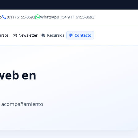
o
(011) 6155-8693
WhatsApp +54 9 11 6155-8693
📚
Recursos
rsos
✉️
Newsletter
💬
Contacto
 web en
 y acompañamiento