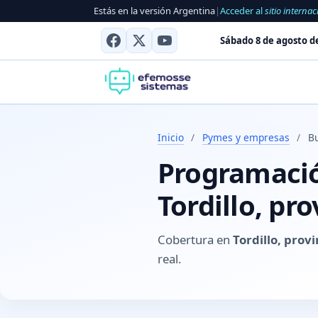
Estás en la versión Argentina
|
Acceder al
sitio internac
Sábado 8 de agosto d
Inicio
/
Pymes y empresas
/
Bu
Programación
Tordillo, pr
Cobertura en
Tordillo, prov
real.