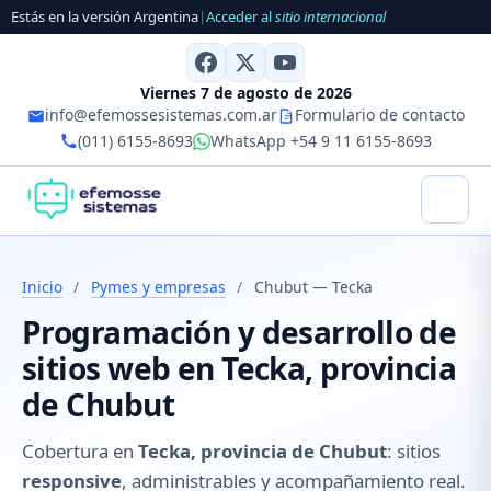
Estás en la versión Argentina
|
Acceder al
sitio internacional
Viernes 7 de agosto de 2026
info@efemossesistemas.com.ar
Formulario de contacto
(011) 6155-8693
WhatsApp +54 9 11 6155-8693
Inicio
/
Pymes y empresas
/
Chubut — Tecka
Programación y desarrollo de
sitios web en Tecka, provincia
de Chubut
Cobertura en
Tecka, provincia de Chubut
: sitios
responsive
, administrables y acompañamiento real.