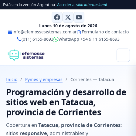
Estás en la versión Argentina
|
Acceder al
sitio internacional
Lunes 10 de agosto de 2026
info@efemossesistemas.com.ar
Formulario de contacto
(011) 6155-8693
WhatsApp +54 9 11 6155-8693
Inicio
/
Pymes y empresas
/
Corrientes — Tatacua
Programación y desarrollo de
sitios web en Tatacua,
provincia de Corrientes
Cobertura en
Tatacua, provincia de Corrientes
:
sitios
responsive
, administrables y