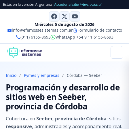
Estás en la versión Argentina
|
Acceder al
sitio internacional
Miércoles 5 de agosto de 2026
info@efemossesistemas.com.ar
Formulario de contacto
(011) 6155-8693
WhatsApp +54 9 11 6155-8693
Inicio
/
Pymes y empresas
/
Córdoba — Seeber
Programación y desarrollo de
sitios web en Seeber,
provincia de Córdoba
Cobertura en
Seeber, provincia de Córdoba
: sitios
responsive
, administrables y acompañamiento real.