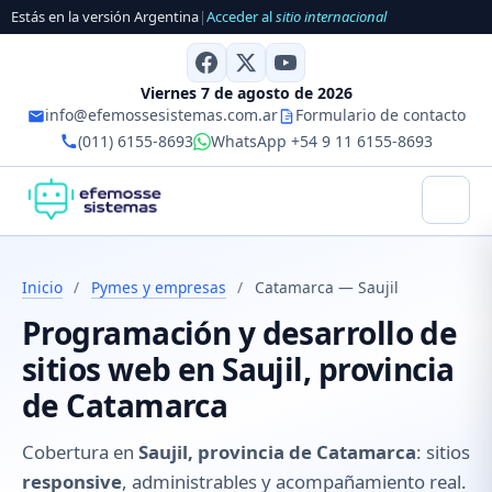
Estás en la versión Argentina
|
Acceder al
sitio internacional
Viernes 7 de agosto de 2026
info@efemossesistemas.com.ar
Formulario de contacto
(011) 6155-8693
WhatsApp +54 9 11 6155-8693
Inicio
/
Pymes y empresas
/
Catamarca — Saujil
Programación y desarrollo de
sitios web en Saujil, provincia
de Catamarca
Cobertura en
Saujil, provincia de Catamarca
: sitios
responsive
, administrables y acompañamiento real.