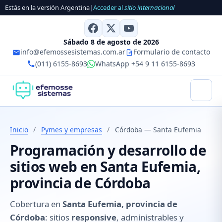
Estás en la versión Argentina
|
Acceder al
sitio internacional
Sábado 8 de agosto de 2026
info@efemossesistemas.com.ar
Formulario de contacto
(011) 6155-8693
WhatsApp +54 9 11 6155-8693
Inicio
/
Pymes y empresas
/
Córdoba — Santa Eufemia
Programación y desarrollo de
sitios web en Santa Eufemia,
provincia de Córdoba
Cobertura en
Santa Eufemia, provincia de
Córdoba
: sitios
responsive
, administrables y