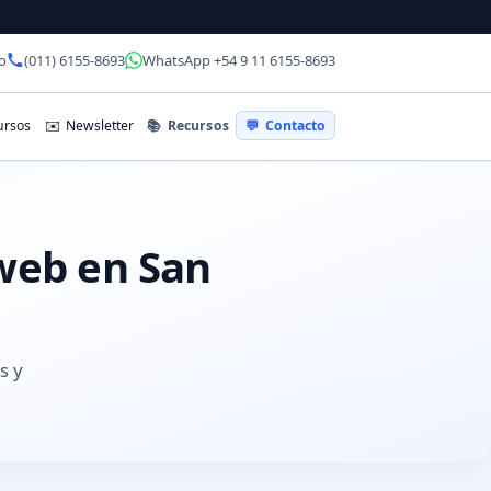
o
(011) 6155-8693
WhatsApp +54 9 11 6155-8693
📚
Recursos
rsos
✉️
Newsletter
💬
Contacto
 web en San
s y