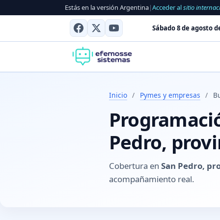
Estás en la versión Argentina
|
Acceder al
sitio internac
Sábado 8 de agosto d
Inicio
/
Pymes y empresas
/
B
Programació
Pedro, provi
Cobertura en
San Pedro, pr
acompañamiento real.