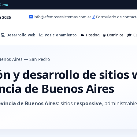
ional
info@efemossesistemas.com.ar
Formulario de contact
e 2026
💻
Desarrollo web
📈
Posicionamiento
☁️
Hosting
🌐
Dominios
🎓
Cu
uenos Aires — San Pedro
n y desarrollo de sitios
ncia de Buenos Aires
ovincia de Buenos Aires
: sitios
responsive
, administrable