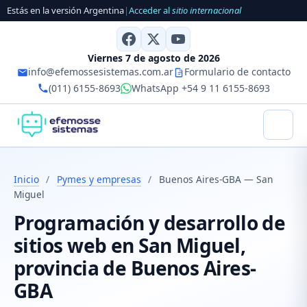
Estás en la versión Argentina
|
Acceder al
sitio internacional
Viernes 7 de agosto de 2026
info@efemossesistemas.com.ar
Formulario de contacto
(011) 6155-8693
WhatsApp +54 9 11 6155-8693
Inicio
/
Pymes y empresas
/
Buenos Aires-GBA — San
Miguel
Programación y desarrollo de
sitios web en San Miguel,
provincia de Buenos Aires-
GBA