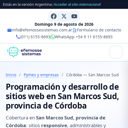
Estás en la versión Argentina
|
Acceder al
sitio internacional
Domingo 9 de agosto de 2026
info@efemossesistemas.com.ar
Formulario de contacto
(011) 6155-8693
WhatsApp +54 9 11 6155-8693
Inicio
/
Pymes y empresas
/
Córdoba — San Marcos Sud
Programación y desarrollo de
sitios web en San Marcos Sud,
provincia de Córdoba
Cobertura en
San Marcos Sud, provincia de
Córdoba
: sitios
responsive
, administrables y