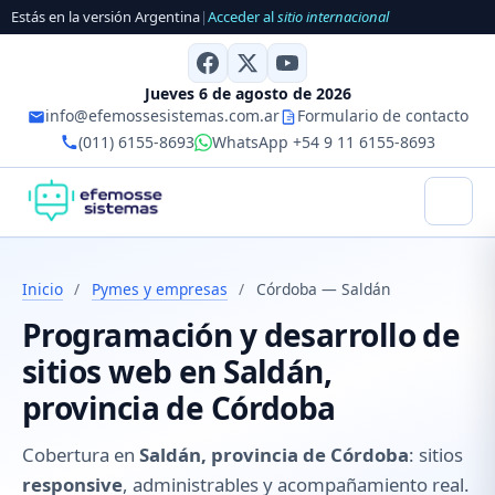
Estás en la versión Argentina
|
Acceder al
sitio internacional
Jueves 6 de agosto de 2026
info@efemossesistemas.com.ar
Formulario de contacto
(011) 6155-8693
WhatsApp +54 9 11 6155-8693
Inicio
/
Pymes y empresas
/
Córdoba — Saldán
Programación y desarrollo de
sitios web en Saldán,
provincia de Córdoba
Cobertura en
Saldán, provincia de Córdoba
: sitios
responsive
, administrables y acompañamiento real.