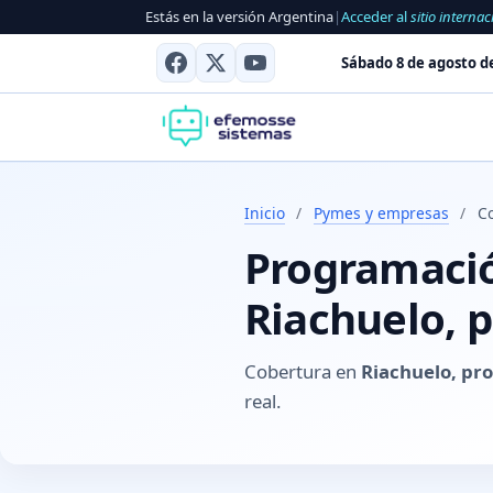
Estás en la versión Argentina
|
Acceder al
sitio internac
Sábado 8 de agosto d
Inicio
/
Pymes y empresas
/
Co
Programación
Riachuelo, p
Cobertura en
Riachuelo, pro
real.