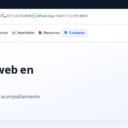
o
(011) 6155-8693
WhatsApp +54 9 11 6155-8693
📚
Recursos
rsos
✉️
Newsletter
💬
Contacto
 web en
 y acompañamiento