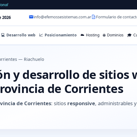
ional
info@efemossesistemas.com.ar
Formulario de contact
e 2026
💻
Desarrollo web
📈
Posicionamiento
☁️
Hosting
🌐
Dominios
🎓
Cu
rrientes — Riachuelo
 y desarrollo de sitios
rovincia de Corrientes
vincia de Corrientes
: sitios
responsive
, administrables