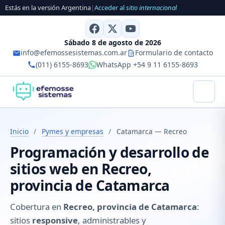
Estás en la versión Argentina
|
Acceder al
sitio internacional
Sábado 8 de agosto de 2026
info@efemossesistemas.com.ar
Formulario de contacto
(011) 6155-8693
WhatsApp +54 9 11 6155-8693
Inicio
/
Pymes y empresas
/
Catamarca — Recreo
Programación y desarrollo de
sitios web en Recreo,
provincia de Catamarca
Cobertura en
Recreo, provincia de Catamarca
:
sitios
responsive
, administrables y