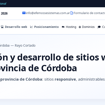
ional
info@efemossesistemas.com.ar
Formulario de contact
 2026
💻
Desarrollo web
📈
Posicionamiento
☁️
Hosting
🌐
Dominios
🎓
Cu
órdoba — Rayo Cortado
n y desarrollo de sitios
ovincia de Córdoba
 provincia de Córdoba
: sitios
responsive
, administrabl