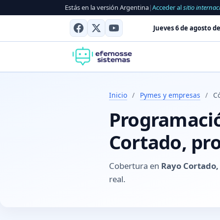
Estás en la versión Argentina
|
Acceder al
sitio internac
Jueves 6 de agosto de
Inicio
/
Pymes y empresas
/
C
Programació
Cortado, pr
Cobertura en
Rayo Cortado,
real.