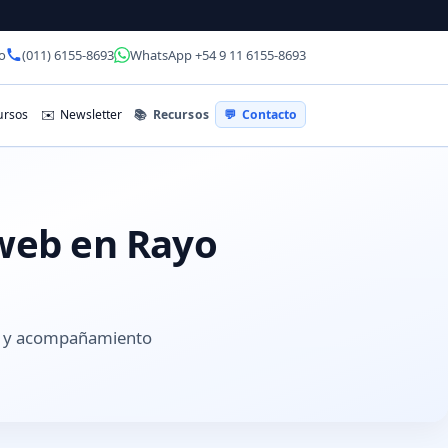
o
(011) 6155-8693
WhatsApp +54 9 11 6155-8693
📚
Recursos
rsos
✉️
Newsletter
💬
Contacto
 web en Rayo
es y acompañamiento