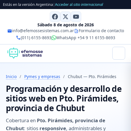
Estás en la versión Argentina
|
Acceder al
sitio internacional
Sábado 8 de agosto de 2026
info@efemossesistemas.com.ar
Formulario de contacto
(011) 6155-8693
WhatsApp +54 9 11 6155-8693
Inicio
/
Pymes y empresas
/
Chubut — Pto. Pirámides
Programación y desarrollo de
sitios web en Pto. Pirámides,
provincia de Chubut
Cobertura en
Pto. Pirámides, provincia de
Chubut
: sitios
responsive
, administrables y