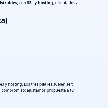
strables
, con
SSL y hosting
, orientados a
ca)
s y hosting. Los tres
pilares
suelen ser:
n compromiso: ajustamos propuesta a tu