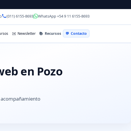
o
(011) 6155-8693
WhatsApp +54 9 11 6155-8693
📚
Recursos
rsos
✉️
Newsletter
💬
Contacto
 web en Pozo
 y acompañamiento