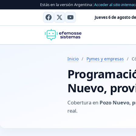
Estás en la versión Argentina
|
Acceder al
sitio internac
Jueves 6 de agosto de
Inicio
/
Pymes y empresas
/
C
Programació
Nuevo, prov
Cobertura en
Pozo Nuevo, p
real.