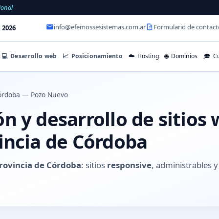
ional
info@efemossesistemas.com.ar
Formulario de contact
 2026
💻
Desarrollo web
📈
Posicionamiento
☁️
Hosting
🌐
Dominios
🎓
Cu
órdoba — Pozo Nuevo
n y desarrollo de sitios
incia de Córdoba
rovincia de Córdoba
: sitios
responsive
, administrables