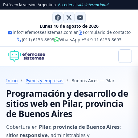
Estás en la versión Argentina
|
Acceder al
sitio internacional
Lunes 10 de agosto de 2026
info@efemossesistemas.com.ar
Formulario de contacto
(011) 6155-8693
WhatsApp +54 9 11 6155-8693
Inicio
/
Pymes y empresas
/
Buenos Aires — Pilar
Programación y desarrollo de
sitios web en Pilar, provincia
de Buenos Aires
Cobertura en
Pilar, provincia de Buenos Aires
:
sitios
responsive
, administrables y